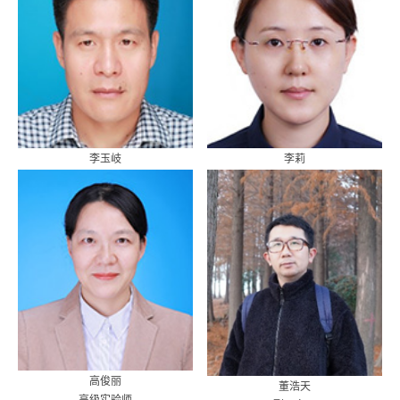
李玉岐
李莉
副教授
副教授
高俊丽
董浩天
高级实验师