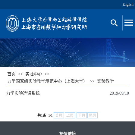
English
首页
>>
实验中心
>>
力学国家级实验教学示范中心（上海大学）
>>
实验教学
力学实验选课系统
2019/09/10
共1条 1/1
首页
上页
下页
尾页
友情链接