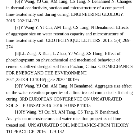
[6]Y Wang, YJ Cui, AM Tang, CS Tang, N Benahmed N. Changes
in thermal conductivity, suction and microstructure of a compacted
lime-treated silty soil during curing. ENGINEERING GEOLOGY.
2016. 202:114-121
[7]Y Wang Y, YJ Cui, AM Tang, CS Tang, N Benahmed. Effects
of aggregate size on water retention capacity and microstructure of
lime-treated silty soil. GEOTECHNIQUE LETTERS. 2015. 5(4):269-
274
[8]LL Zeng, X Bian, L Zhao, YJ Wang, ZS Hong. Effect of
phosphogypsum on physiochemical and mechanical behaviour of
cement stabilized dredged soil from Fuzhou, China. GEOMECHANICS
FOR ENERGY AND THE ENVIRONMENT.
2021,25DOI:10.1016/j.gete.2020.100195
[9]Y Wang, YJ Cui, AM Tang, N Benahmed. Aggregate size effect
on the water retention properties of a lime-treated compacted silt during
curing. 3RD EUROPEAN CONFERENCE ON UNSATURATED
SOILS - E-UNSAT 2016. 2016. 9:UNSP 11013
[10]Y Wang, YJ Cui YJ, AM Tang, CS Tang, N Benahmed.
Analysis on microstructure and water retention properties of lime-
treated soil. UNSATURATED SOIL MECHANICS-FROM THEORY
TO PRACTICE. 2016. :129-132