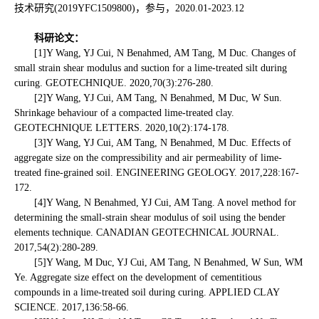
技术研究(2019YFC1509800)，参与，2020.01-2023.12
科研论文：
[1]Y Wang, YJ Cui, N Benahmed, AM Tang, M Duc. Changes of
small strain shear modulus and suction for a lime-treated silt during
curing. GEOTECHNIQUE. 2020,70(3):276-280.
[2]Y Wang, YJ Cui, AM Tang, N Benahmed, M Duc, W Sun.
Shrinkage behaviour of a compacted lime-treated clay.
GEOTECHNIQUE LETTERS. 2020,10(2):174-178.
[3]Y Wang, YJ Cui, AM Tang, N Benahmed, M Duc. Effects of
aggregate size on the compressibility and air permeability of lime-
treated fine-grained soil. ENGINEERING GEOLOGY. 2017,228:167-
172.
[4]Y Wang, N Benahmed, YJ Cui, AM Tang. A novel method for
determining the small-strain shear modulus of soil using the bender
elements technique. CANADIAN GEOTECHNICAL JOURNAL.
2017,54(2):280-289.
[5]Y Wang, M Duc, YJ Cui, AM Tang, N Benahmed, W Sun, WM
Ye. Aggregate size effect on the development of cementitious
compounds in a lime-treated soil during curing. APPLIED CLAY
SCIENCE. 2017,136:58-66.