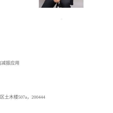
构减振应用
区土木楼
507a
，
200444