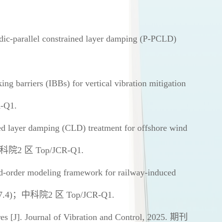
odic-parallel constrained layer damping (P-PCLD)
ing barriers (IBBs) for vertical vibration mitigation
-Q1.
ed layer damping (CLD) treatment for offshore wind
科院
2
区
Top/JCR-Q1.
ced-order modeling framework for railway-induced
7.4)
；中科院
2
区
Top/JCR-Q1.
res [J]. Journal of Vibration and Control, 2025.
期刊