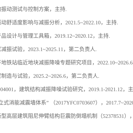
的振动测试与控制方案，主持
.
振动舒适度影响与减振分析，
2021.5~2022.10
，主持
.
产品设计与管理工具箱，
2019.12~2020.12
，主持
.
尼减振试验，
2023.1~2025.11
，第二负责人
.
平地铁站临近地块减振降噪专题研究项目，
2022.10~2026.6
置制造与试验，
2025.2~2026.6
，第二负责人
.
04001
，建筑结构减振降噪试验研究，
2019.1-2021.12
，
立式消能减震墙体系
”
（
2017YFC0703607
），
2017.7~202
新型高层建筑阻尼伸臂结构巨震防倒塌机制（
52378531
）