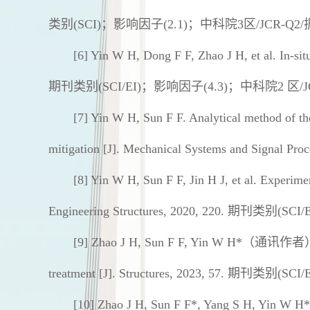
类别
(SCI)
；影响因子
(2.1)
；中科院
3
区
/JCR-Q2/
[6] Yin W H, Dong F F, Zhao J H, et al. In-situ
期刊类别
(SCI/EI)
；影响因子
(4.3)
；中科院
2
区
/
[7] Yin W H, Sun F F. Analytical method of the
mitigation [J]. Mechanical Systems and Signal Pro
[8] Yin W H, Sun F F, Jin H J, et al. Experiment
Engineering Structures, 2020, 220.
期刊类别
(SCI/E
[9] Zhao J H, Sun F F, Yin W H*
（通讯作者
treatment [J]. Structures, 2023, 57.
期刊类别
(SCI/E
[10] Zhao J H, Sun F F*, Yang S H, Yin W H*