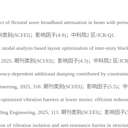
ect of flexural wave broadband attenuation in beam with peri
刊类别
(SCI/EI)
；影响因子
(4.9)
；中科院
2
区
/JCR-Q1.
 modal analysis based layout optimization of inter-story block
s, 2025.
期刊类别
(SCI/EI)
；影响因子
(4.3)
；中科院
2
区
/JCR
uency-dependent additional damping contributed by constrain
gineering, 2025, 318.
期刊类别
(SCI/EI)
；影响因子
(5.5)
；中
ptimized vibration barriers at lower stories: efficient redu
ilding Engineering, 2025, 113.
期刊类别
(SCI/EI)
；影响因子
(
on of vibration isolation and anti-resonance barrier in structu