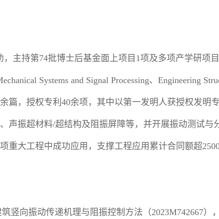
助，主持第
74
批博士后基金面上项目
1
项及多项产学研项
echanical Systems and Signal Processing
、
Engineering Stru
余篇，授权专利
40
余项，其中以第一发明人获授权发明
、声振超材料
/
超结构及阻振屏障等，并开展振动测试与
项重大工程中成功应用，支撑工程应用累计合同额超
250
建筑竖向振动传递机理与阻振控制方法（
2023M742667
）