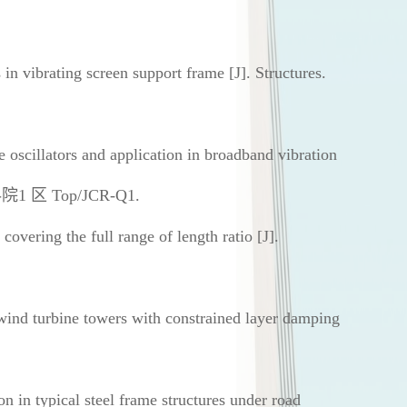
in vibrating screen support frame [J]. Structures.
 oscillators and application in broadband vibration
科院
1
区
Top/JCR-Q1.
covering the full range of length ratio [J].
 wind turbine towers with constrained layer damping
ion in typical steel frame structures under road