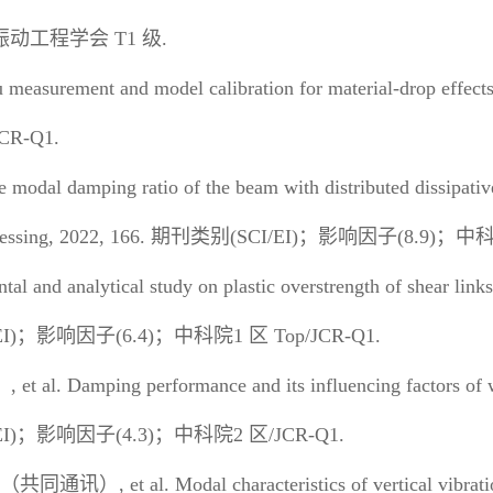
振动工程学会
T1
级
.
 measurement and model calibration for material-drop effects 
JCR-Q1.
 modal damping ratio of the beam with distributed dissipative
cessing, 2022, 166.
期刊类别
(SCI/EI)
；影响因子
(8.9)
；中
al and analytical study on plastic overstrength of shear links 
I)
；影响因子
(6.4)
；中科院
1
区
Top/JCR-Q1.
）
, et al. Damping performance and its influencing factors of
I)
；影响因子
(4.3)
；中科院
2
区
/JCR-Q1.
（共同通讯）
, et al. Modal characteristics of vertical vibrat