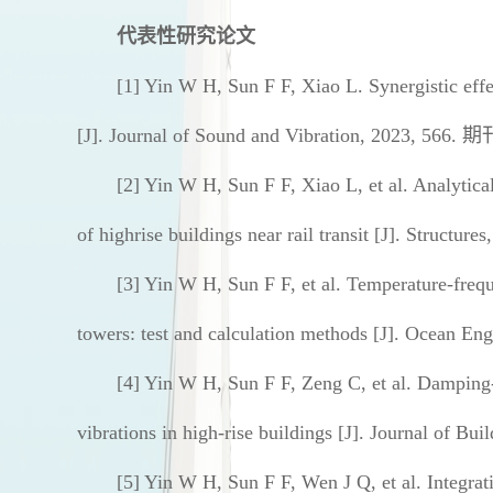
代表性研究论文
[1] Yin W H, Sun F F, Xiao L. Synergistic eff
[J]. Journal of Sound and Vibration, 2023, 566.
期
[2] Yin W H, Sun F F, Xiao L, et al. Analytical
of highrise buildings near rail transit [J]. Structure
[3] Yin W H, Sun F F, et al. Temperature-freq
towers: test and calculation methods [J]. Ocean En
[4] Yin W H, Sun F F, Zeng C, et al. Damping-o
vibrations in high-rise buildings [J]. Journal of Bu
[5] Yin W H, Sun F F, Wen J Q, et al. Integrati