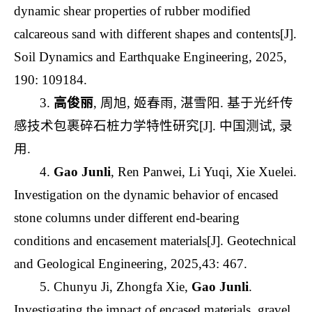
dynamic shear properties of rubber modified
calcareous sand with different shapes and contents[J].
Soil Dynamics and Earthquake Engineering, 2025,
190: 109184.
3.
高俊丽
, 周旭, 姬春雨, 湛雪阳. 基于光纤传
感技术包裹碎石桩力学特性研究[J]. 中国测试, 录
用.
4.
Gao Junli
, Ren Panwei, Li Yuqi, Xie Xuelei.
Investigation on the dynamic behavior of encased
stone columns under different end-bearing
conditions and encasement materials[J]. Geotechnical
and Geological Engineering, 2025,43: 467.
5. Chunyu Ji, Zhongfa Xie,
Gao Junli
.
Investigating the impact of encased materials, gravel