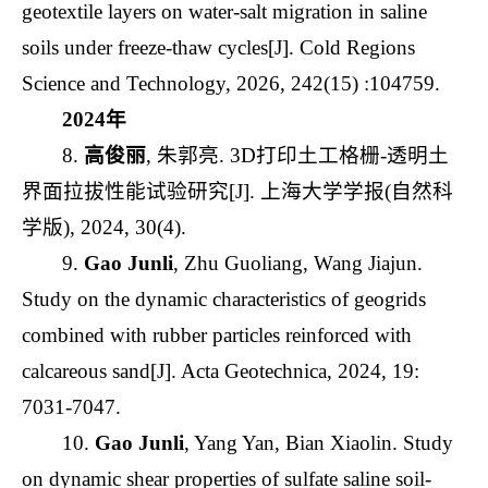
geotextile layers on water-salt migration in saline
soils under freeze-thaw cycles[J]. Cold Regions
Science and Technology, 2026, 242(15) :104759.
2024年
8.
高俊丽
, 朱郭亮. 3D打印土工格栅-透明土
界面拉拔性能试验研究[J]. 上海大学学报(自然科
学版), 2024, 30(4).
9.
Gao Junli
, Zhu Guoliang, Wang Jiajun.
Study on the dynamic characteristics of geogrids
combined with rubber particles reinforced with
calcareous sand[J]. Acta Geotechnica, 2024, 19:
7031-7047.
10.
Gao Junli
, Yang Yan, Bian Xiaolin. Study
on dynamic shear properties of sulfate saline soil-