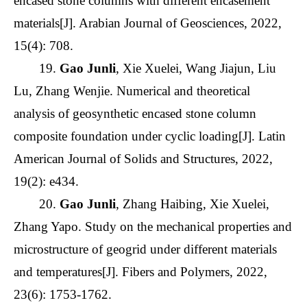
encased stone columns with different encasement
materials[J]. Arabian Journal of Geosciences, 2022,
15(4): 708.
19.
Gao Junli
, Xie Xuelei, Wang Jiajun, Liu
Lu, Zhang Wenjie. Numerical and theoretical
analysis of geosynthetic encased stone column
composite foundation under cyclic loading[J]. Latin
American Journal of Solids and Structures, 2022,
19(2): e434.
20.
Gao Junli
, Zhang Haibing, Xie Xuelei,
Zhang Yapo. Study on the mechanical properties and
microstructure of geogrid under different materials
and temperatures[J]. Fibers and Polymers, 2022,
23(6): 1753-1762.