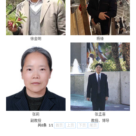
徐金明
杨锋
教授、博导
副教授
张莉
张孟喜
副教授
教授、博导
共8条 1/1
首页
上页
下页
尾页