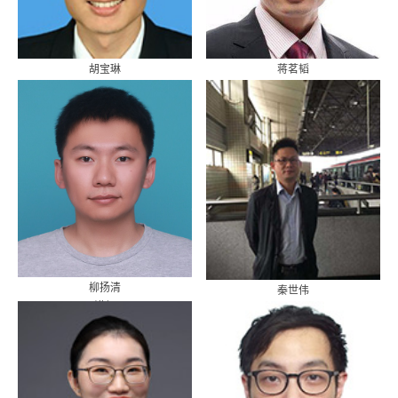
胡宝琳
蒋茗韬
讲师
讲师
柳扬清
秦世伟
讲师
讲师