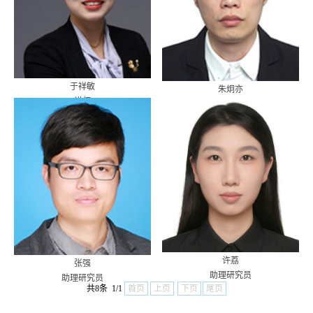
于祥敏
朱炯亦
讲师
讲师
许荔
张强
助理研究员
助理研究员
共8条 1/1
首页
上页
下页
尾页