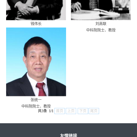
钱伟长
刘高联
中科院院士、教授
中科院院士、教授
张统一
中科院院士、教授
共3条 1/1
首页
上页
下页
尾页
友情链接