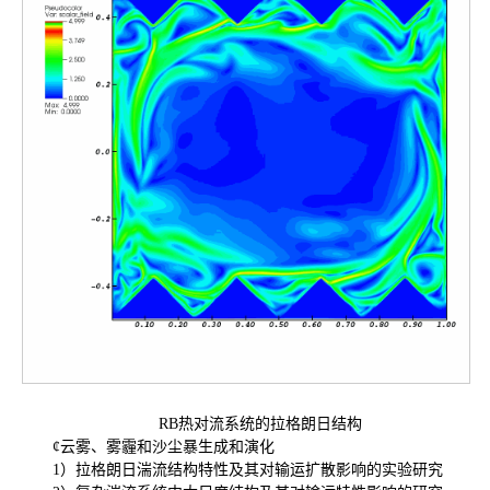
RB热对流系统的拉格朗日结构
¢云雾、雾霾和沙尘暴生成和演化
1）拉格朗日湍流结构特性及其对输运扩散影响的实验研究