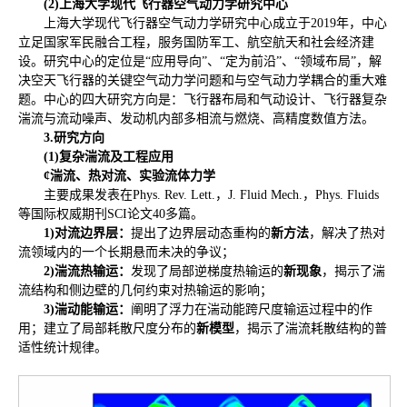
(2)
上海大学现代飞行器空气动力学研究中心
上海大学现代飞行器空气动力学研究中心成立于2019年，中心
立足国家军民融合工程，服务国防军工、航空航天和社会经济建
设。研究中心的定位是“应用导向”、“定为前沿”、“领域布局”，解
决空天飞行器的关键空气动力学问题和与空气动力学耦合的重大难
题。中心的四大研究方向是：飞行器布局和气动设计、飞行器复杂
湍流与流动噪声、发动机内部多相流与燃烧、高精度数值方法。
3.
研究方向
(1)
复杂湍流及工程应用
¢
湍流、热对流、实验流体力学
主要成果发表在Phys. Rev. Lett.，J. Fluid Mech.，Phys. Fluids
等国际权威期刊SCI论文40多篇。
1)
对流边界层：
提出了边界层动态重构的
新方法
，解决了热对
流领域内的一个长期悬而未决的争议；
2)
湍流热输运：
发现了局部逆梯度热输运的
新现象
，揭示了湍
流结构和侧边壁的几何约束对热输运的影响；
3)
湍动能输运：
阐明了浮力在湍动能跨尺度输运过程中的作
用；建立了局部耗散尺度分布的
新模型
，揭示了湍流耗散结构的普
适性统计规律。