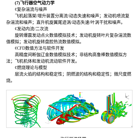
(7)
飞行器空气动力学
¢复杂湍流与噪声
飞机起落架/增升装置分离流/动态失速和噪声；发动机喷流复
杂湍流和噪声；直升机旋翼尾迹涡/动态失速/叶涡干扰和噪声。
¢发动内流/二次流
旋转爆震发动点火数值模拟技术；发动机旋转叶片复杂湍流数
值模拟；发动机旋转盘腔热流数值模拟。
¢CFD数值方法与软件开发
高精度间断伽辽金数值模拟技术；非结构高鲁棒数值模拟方
法；飞机机体和发动机流动软件开发。
¢燃烧理论与模型
层流火焰的结构和稳定性；阴燃波的结构和稳定性；微尺度燃
烧。