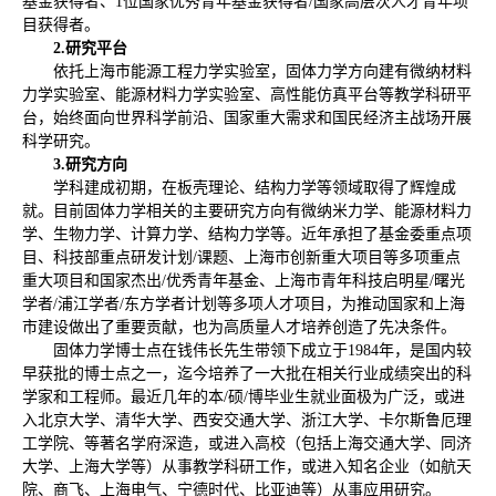
基金获得者、1位国家优秀青年基金获得者/国家高层次人才青年项
目获得者。
2.
研究平台
依托上海市能源工程力学实验室，固体力学方向建有微纳材料
力学实验室、能源材料力学实验室、高性能仿真平台等教学科研平
台，始终面向世界科学前沿、国家重大需求和国民经济主战场开展
科学研究。
3.
研究方向
学科建成初期，在板壳理论、结构力学等领域取得了辉煌成
就。目前固体力学相关的主要研究方向有微纳米力学、能源材料力
学、生物力学、计算力学、结构力学等。近年承担了基金委重点项
目、科技部重点研发计划/课题、上海市创新重大项目等多项重点
重大项目和国家杰出/优秀青年基金、上海市青年科技启明星/曙光
学者/浦江学者/东方学者计划等多项人才项目，为推动国家和上海
市建设做出了重要贡献，也为高质量人才培养创造了先决条件。
固体力学博士点在钱伟长先生带领下成立于1984年，是国内较
早获批的博士点之一，迄今培养了一大批在相关行业成绩突出的科
学家和工程师。最近几年的本/硕/博毕业生就业面极为广泛，或进
入北京大学、清华大学、西安交通大学、浙江大学、卡尔斯鲁厄理
工学院、等著名学府深造，或进入高校（包括上海交通大学、同济
大学、上海大学等）从事教学科研工作，或进入知名企业（如航天
院、商飞、上海电气、宁德时代、比亚迪等）从事应用研究。