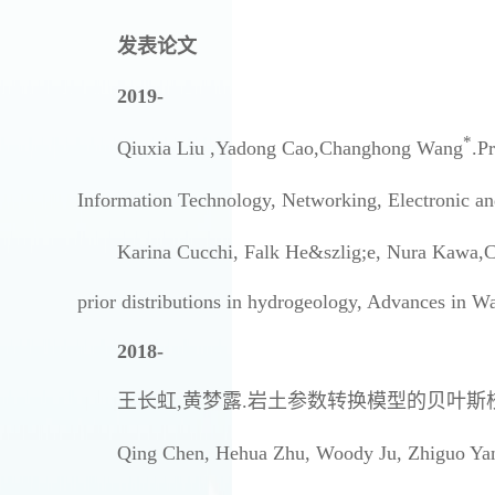
发表论文
2019-
*
Qiuxia Liu ,Yadong Cao,Changhong Wang
.P
Information Technology, Networking, Electronic a
Karina Cucchi, Falk He&szlig;e, Nura Kawa
prior distributions in hydrogeology, Advances in
2018-
王长虹,黄梦露.岩土参数转换模型的贝叶斯校准方法.自
Qing Chen, Hehua Zhu, Woody Ju, Zhiguo Y