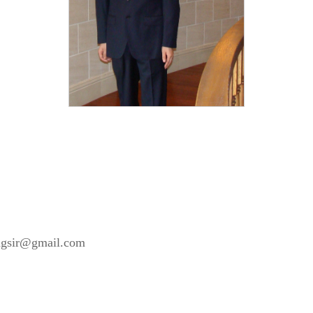
）
sir@gmail.com