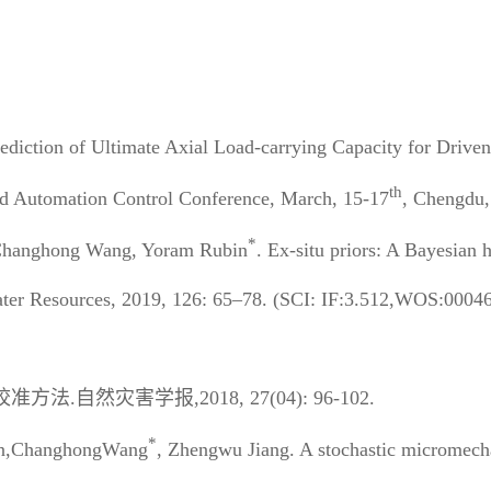
rediction of Ultimate Axial Load-carrying Capacity for Drive
th
nd Automation Control Conference, March, 15-17
, Chengdu,
*
,Changhong Wang, Yoram Rubin
. Ex-situ priors: A Bayesian 
 Water Resources, 2019, 126: 65–78. (SCI: IF:3.512,WOS:00
然灾害学报,2018, 27(04): 96-102.
*
an,ChanghongWang
, Zhengwu Jiang. A stochastic micromecha