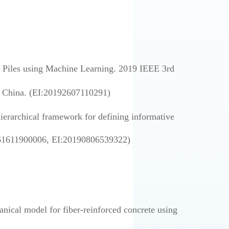
n Piles using Machine Learning. 2019 IEEE 3rd
 China. (EI:20192607110291)
hierarchical framework for defining informative
0461611900006, EI:20190806539322)
nical model for fiber-reinforced concrete using