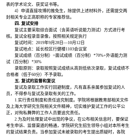
表的学术论文、获奖证书等。
4）申请直接攻博的推免生，除提供上述材料外，还需提交两
封相关专业正高职称的专家推荐信。
四.
复试安排
复试主要采取综合面试（含英语听说能力测试）方式进行考
核。复试全程录音录像，按照相关规定执行
复试时间：2019年9月28日—10月12日
复试地点：延长校区行健楼1103会议室
复试成绩（百分制）=面试成绩（百分制）*70%+外语能力测
试（百分制）*30%
录取原则：录取按照复试成绩从高到低依次录取，复试成绩不
合格者（低于60分）不予录取。
五.
复试的监督和复议
复试及录取工作实行回避制度，凡有直系亲属参加复试的人
员，不得参与复试及录取有关的工作。
1.实行责任制度和责任追究制度。学院将根据教育部相关文件
及上海大学研究生院相关文件精神，切实维护复试工作的公平公
正，对徇私舞弊的工作人员要追究责任。
2.为及时处理复试中出现的争议，在公布相关信息时，要保证
考生申诉、监督渠道的畅通，学院研究生招生领导小组对本所考生
的复试结果负责。当参加复试未被录取的考生提出质疑时，各院