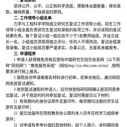
一.
复试原则
坚持公开、公平、公正和科学选拔，德智体全面衡量，择优录
取，确保质量、宁缺毋滥的原则。
二.
工作领导小组名单
力学与工程科学学院成立研究生复试工作领导小组，招生工作
领导小组全面负责研究生复试和录取的各项工作，并对该院的复试
结果负责。每个复试小组一般应由不少于5名教师组成，并设立组
长一名，小组成员须现场独立评分，任何人不得改动，复试全程录
音录像。复试小组成员要严谨求实、办事公正、无直系亲属报考。
三.
申请程序
1.申请人获得推免资格后登陆中国研究生招生信息网（以下简
称“研招网”）“推免服务系统”（网址http://yz.chsi.com.cn/tm）,按照
要求进行网上报名。
2.我院会对申请者报名材料进行初审，初审合格后，通过研招
网发放复试通知。
3.收到复试通知的申请人，应尽快登陆研招网确认是否同意参
加复试，并于规定的时间参加复试，复试时需提交以下材料：
1）有效期内的身份证原件及复印件、每学期均注册的学生证
原件及复印件；
2）提交加盖所在院校教务处公章的本人历年在校学习成绩单
原件；
3）对申请有参考价值的其他材料，如个人简介、本科期间发