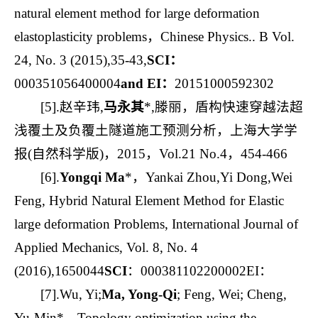
natural element method for large deformation
elastoplasticity problems，Chinese Physics.. B Vol.
24, No. 3 (2015),35-43,
SCI
：
000351056400004
and EI
：
20151000592302
[5].赵辛玮,
马永其
*,滕丽，盾构快速穿越法超
浅覆土及负覆土隧道施工预测分析，上海大学学
报(自然科学版)，2015，Vol.21 No.4，454-466
[6].
Yongqi Ma
*，Yankai Zhou,Yi Dong,Wei
Feng, Hybrid Natural Element Method for Elastic
large deformation Problems, International Journal of
Applied Mechanics, Vol. 8, No. 4
(2016),1650044
SCI
：000381102200002EI：
[7].Wu, Yi;
Ma, Yong-Qi
; Feng, Wei; Cheng,
Yu-Min*，Topology optimization using the