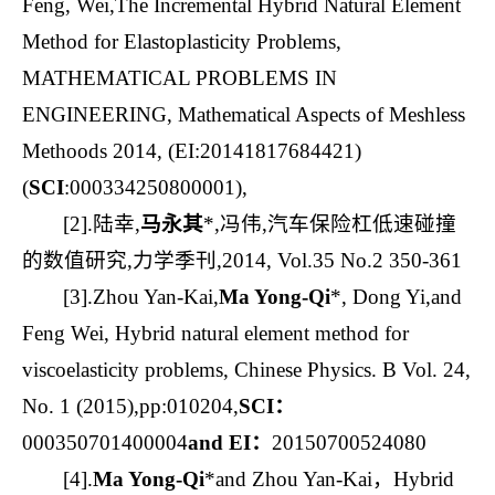
Feng, Wei,The Incremental Hybrid Natural Element
Method for Elastoplasticity Problems,
MATHEMATICAL PROBLEMS IN
ENGINEERING, Mathematical Aspects of Meshless
Methoods 2014, (EI:20141817684421)
(
SCI
:000334250800001),
[2].陆幸,
马永其
*,冯伟,汽车保险杠低速碰撞
的数值研究,力学季刊,2014, Vol.35 No.2 350-361
[3].Zhou Yan-Kai,
Ma Yong-Qi
*, Dong Yi,and
Feng Wei, Hybrid natural element method for
viscoelasticity problems, Chinese Physics. B Vol. 24,
No. 1 (2015),pp:010204,
SCI
：
000350701400004
and EI
：
20150700524080
[4].
Ma Yong-Qi
*and Zhou Yan-Kai，Hybrid