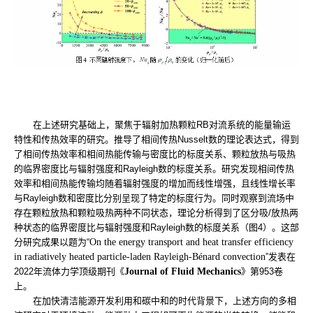
在上述研究基础上，聚焦于辐射加热颗粒
RB
对流系统的能量输运
特性和传热效率的研究。
推导了相间传热
Nusselt
数的理论表达式，得到
了相间传热效率和相间热能传输与密度比的标度关系、颗粒放热与吸热
的临界密度比与辐射强度和
Rayleigh
数的标度关系。研究发现相间传热
效率和相间热能传输均随着辐射强度的增加而线性增强，且线性增长率
与
Rayleigh
数和密度比分别呈现了特定的标度行为。同时观察到流场中
存在颗粒放热和颗粒吸热两种不同状态，理论分析得到了区分吸
/
放热两
种状态的临界密度比与辐射强度和
Rayleigh
数的标度关系（图
4
）。
这部
分研究成果以题为“
On the energy transport and heat transfer efficiency
in radiatively heated particle-laden Rayleigh-Bénard convection
”
发表在
2022
年
流体力学顶级期刊《
Journal of Fluid Mechanics
》第
953
卷
上。
在加快清洁能源开发利用和碳中和的时代背景下，上述方向的多相