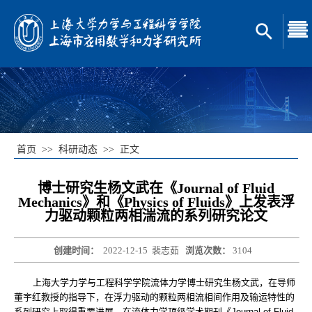
首页
>>
科研动态
>>
正文
博士研究生杨文武在《Journal of Fluid
Mechanics》和《Physics of Fluids》上发表浮
力驱动颗粒两相湍流的系列研究论文
创建时间：
2022-12-15
裴志茹
浏览次数：
3104
上海大学力学与工程科学学院流体力学博士研究生杨文武，在导师
董宇红教授的指导下，在浮力驱动的颗粒两相流相间作用及输运特性的
系列研究上取得重要进展，在流体力学顶级学术期刊《
Journal of Fluid