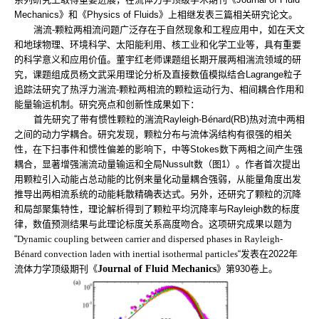
Mechanics
》和《
Physics of Fluids
》上相继发表三篇相关研究论文。
湍流
-
颗粒两相流问题广泛存在于自然现象和工程应用中，如在天文
和地球物理、环境科学、太阳能利用、核工业和化学工业等，具有重要
的科学意义和应用价值。董宇红老师课题组长期开展两相湍流领域的研
究，课题组成员杨文武采用理论分析及直接数值模拟结合
Lagrange
粒子
追踪法研究了热浮力湍流
-
颗粒两相流的颗粒运动行为、相间耦合作用和
能量输运机制。研究亮点和创新性成果如下：
首先研究了带有惯性颗粒的湍流
Rayleigh-Bénard(RB)
热对流中两相
之间的动力学耦合。研究发现，颗粒分布与流体涡结构有很强的相关
性，在下扫事件和惯性偏差的影响下，中等
Stokes
数下两相之间产生强
耦合，显著增强湍流动量输运和全局
Nussult
数（图
1
）。作者首次提出
用颗粒引入动能占总动能的比例来量化动量耦合强弱，从能量角度出发
推导出两相流系统的动能耗散精确表达式。另外，还研究了颗粒的沉降
和局部聚集特性，理论解析得到了颗粒平均沉降率与
Rayleigh
数的标度
律，数值预测结果与此理论标度关系高度吻合。这项研究成果以题为
“
Dynamic coupling between carrier and dispersed phases in Rayleigh-
Bénard convection laden with inertial isothermal particles
“发表在
2022
年
流体力学顶级期刊《
Journal of Fluid Mechanics
》第
930
卷上。