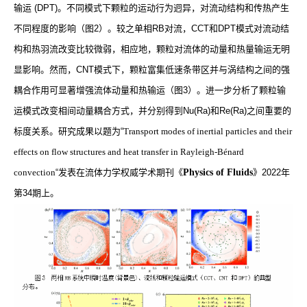
输运
(DPT)
。不同模式下颗粒的运动行为迥异，对流动结构和传热产生
不同程度的影响（图
2
）。较之单相
RB
对流，
CCT
和
DPT
模式对流动结
构和热羽流改变比较微弱，相应地，颗粒对流体的动量和热量输运无明
显影响。然而，
CNT
模式下，颗粒富集低速条带区并与涡结构之间的强
耦合作用可显著增强流体动量和热输运（图
3
）。进一步分析了颗粒输
运模式改变相间动量耦合方式，并分别得到
Nu(Ra)
和
Re(Ra)
之间重要的
标度关系。研究成果以题为“
Transport modes of inertial particles and their
effects on flow structures and heat transfer in Rayleigh-Bénard
convection
“发表在
流体力学权威学术期刊《
Physics of Fluids
》
2022
年
第
34
期上。