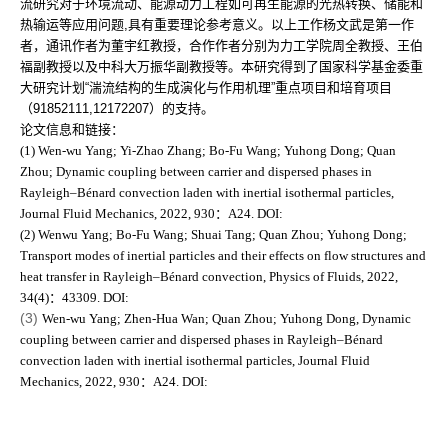
流研究对于环境流动、能源动力工程如可再生能源的光热转换、储能和
热输运等应用问题
,
具有重要理论参考意义。以上工作杨文武是第一作
者，通讯作者为董宇红教授，合作作者分别为力工学院周全教授、王伯
福副教授以及中科大万振华副教授等。本研究得到了国家科学基金委重
大研究计划“湍流结构的生成演化与作用机理”重点项目和培育项目
（
91852111,12172207
）的支持。
论文信息和链接：
(1)
Wen-wu Yang; Yi-Zhao Zhang; Bo-Fu Wang; Yuhong Dong; Quan
Zhou; Dynamic coupling between carrier and dispersed phases in
Rayleigh–Bénard convection laden with inertial isothermal particles,
Journal Fluid Mechanics
, 2022, 930
：
A24. DOI:
(2)
Wenwu Yang; Bo-Fu Wang; Shuai Tang; Quan Zhou; Yuhong Dong;
Transport modes of inertial particles and their effects on flow structures and
heat transfer in Rayleigh–Bénard convection,
Physics of Fluids
, 2022,
34(4)
：
43309. DOI:
(3)
Wen-wu Yang; Zhen-Hua Wan; Quan Zhou; Yuhong Dong, Dynamic
coupling between carrier and dispersed phases in Rayleigh–Bénard
convection laden with inertial isothermal particles,
Journal Fluid
Mechanics
, 2022, 930
：
A24. DOI: