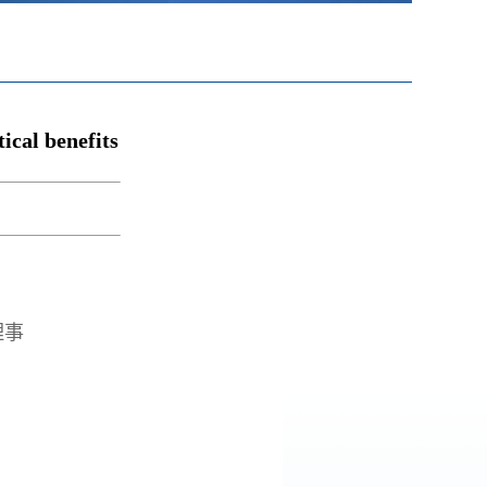
ical benefits
理事