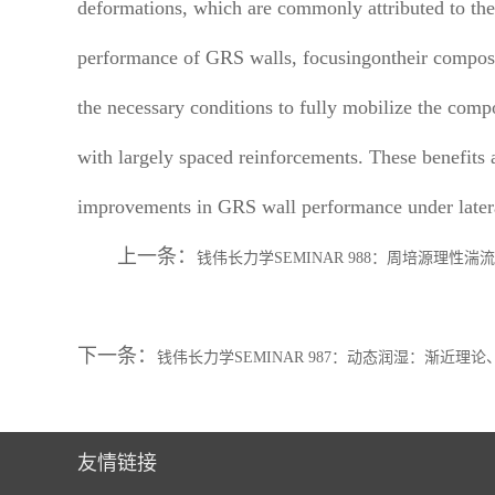
deformations, which are commonly attributed to th
performance of GRS walls, focusingontheir composit
the necessary conditions to fully mobilize the compo
with largely spaced reinforcements. These benefits 
improvements in GRS wall performance under lateral 
上一条：
钱伟长力学SEMINAR 988：周培源理
下一条：
钱伟长力学SEMINAR 987：动态润湿：渐近理
友情链接