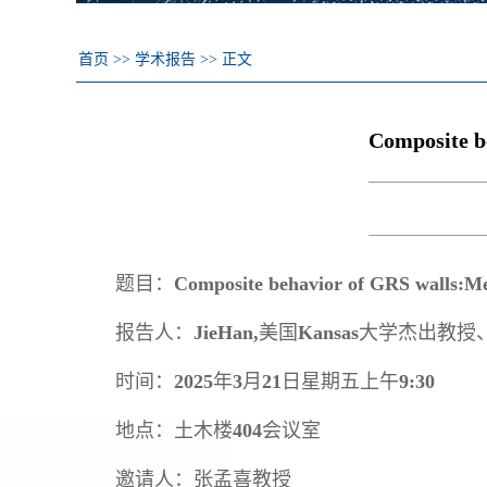
首页
>>
学术报告
>>
正文
Composite be
题目：
Composite behavior of GRS walls:Mech
报告人：
JieHan
,
美国
Kansas
大学杰出教授
时间：
2025
年
3
月
21
日星期五上午
9:30
地点：土木楼
404
会议室
邀请人：张孟喜教授