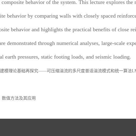
e composite behavior of the system. This lecture explores t
e behavior by comparing walls with closely spaced reinforceme
site behavior and highlights the practical benefits of close 
are demonstrated through numerical analyses, large-scale expe
earth pressures, static footing loads, and seismic loading.
性湍流建模理论基础再探究——可压缩湍流的多尺度普适湍流模式和统一算法L
论、数值方法及其应用