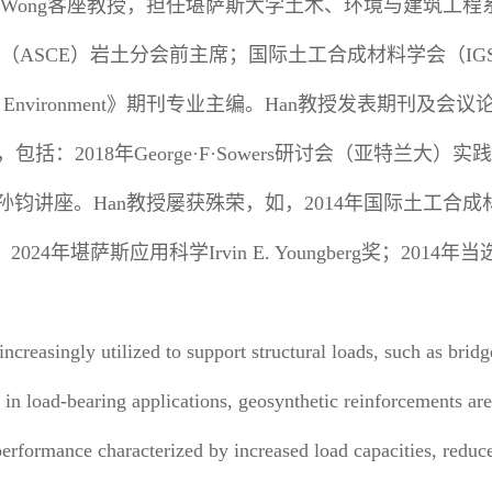
b Wong客座教授，担任堪萨斯大学土木、环境与建筑工程系Ro
（ASCE）岩土分会前主席；国际土工合成材料学会（I
 Built Environment》期刊专业主编。Han教授发表
：2018年George·F·Sowers研讨会（亚特兰大）实
023年孙钧讲座。Han教授屡获殊荣，如，2014年国际土工合成材料学
年堪萨斯应用科学Irvin E. Youngberg奖；2014年当选
creasingly utilized to support structural loads, such as bridge
in load-bearing applications, geosynthetic reinforcements are
performance characterized by increased load capacities, redu